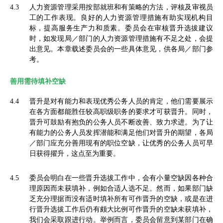
4.3
人力资源管理采用按部就班和有策略的方法，评核及审视员
工的工作表现。良好的人力资源管理措施有助实现机构目
标，提高服务生产力和质素。委员会在审核晋升选拔建议
时，如发现局／部门的人力资源管理措施有不足之处，会提
出意见。本章载述委员会的一些具体意见，供各局／部门参
考。
善用需待填补空缺
4.4
晋升是对有能力和表现优秀公务人员的肯定，他们需要展示
在各方面都能胜任较高职级职务的要求才可获晋升。同时，
晋升可鼓励有抱负的公务人员不断改善、致力求进。为了让
有能力的公务人员发挥潜能和满足他们对晋升的期望，各局
／部门应充分善用现有的职位空缺，让优秀的公务人员可早
日获得擢升，这点至为重要。
4.5
委员会明白在一些晋升选拔工作中，会有小量空缺因各种合
理原因而未获填补，例如合适人选不足。然而，如果部门缺
乏充分理据而没有适时填补所有可作晋升的空缺，或是在进
行晋升选拔工作后仍有颇大比例可作晋升的空缺未获填补，
我们会采取跟进行动。举例而言，委员会留意到某部门在确