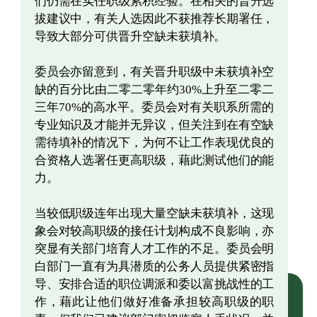
们仍需在实任职级累积经验。在相关的晋升选
拔建议中，有关人选因此不获推荐长期署任，
导致大部分可供晋升空缺未获填补。
委员会亦留意到，有关晋升职级中未获填补空
缺的百分比由二零二零年约30%上升至二零二
三年70%的高水平。委员会对有关职系所需的
专业知识及才能并无异议，但关注到在有空缺
需待填补的情况下，为何不让工作表现优良的
合资格人选署任更高职级，藉此测试他们的能
力。
当较低职级连年出现大量空缺未获填补，这现
象会对较高职级的接任计划构成不良影响，亦
突显有关部门培育人才工作的不足。委员会明
白部门一直有为具潜质的公务人员提供紧密指
导、安排合适的职位调派和委以富挑战性的工
作，藉此让他们做好准备承担较高职级的职