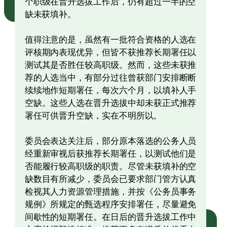
个职级在晋升选拔工作后，仍有超过一半的空
缺未获填补。
值得注意的是，虽然有一批符合资格的人选在
评核期内表现优异，但皆不获推荐长期署任以
测试其是否胜任较高职级。然而，这些未获推
荐的人选当中，有部分过往曾获部门安排断断
续续地作短期署任，每次六个月，以填补人手
空缺。这些人选在晋升选拔中却未获正式推荐
署任可供晋升空缺，实在不明所以。
委员会表达关注后，部分原本落选的公务人员
经重新审视后获推荐长期署任，以测试他们是
否能履行较高职级的职责。尽管未获填补的空
缺数目有所减少，委员会已要求部门管方认真
检视其人力资源管理措施，并按《公务员事务
规例》所规定的甄选程序安排署任，尽量避免
间歇性的短期署任。在日后的晋升选拔工作中