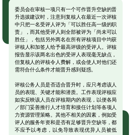
委员会在审核一项只有一个可作晋升空缺的晋
升选拔建议时，注意到复核人在最近一次评核
中只把一名受评人评为「可以胜任高一级的职
责」，而其他受评人则全部被评为「尚未可以
胜任」，包括另外两名在所有评核项目中均获
评核人和加签人给予最高评级的受评人。评核
报告显示该两名出色的受评人表现毫无缺点，
但复核人的评核令人费解，或会使人对他们还
需符合什么条件才能晋升感到疑惑。
评核公务人员是否适合晋升时，应只考虑该人
员的表现、关键才能和潜质。工作表现评核应
如实反映该人员在评核期内的表现，以便各局
／部门妥善推行人才培育和接任计划等各项人
力资源管理策略。其他不相关的因素，例如受
评人的服务年资和是否有足够晋升空缺等，都
不应予以考虑，以免导致表现优异人员被低