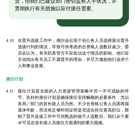
责，但我们已建议部门密切监察人手状况，并
贯彻执行有关措施以应付接任需要。
4.10
在晋升选拔工作中，偶尔会出现个别公务人员选择退出晋升
选拔行列的情况，导致可供考虑的合资格人选数目减少。委
员会认为，有关职系管方不应低估这个情况的影响。他们应
主动找出有关员工不愿晋升的理由，并尽力激励他们追求个
人和事业发展。
接任计划
4.11
接任计划是全面的人力资源管理策略中另一不可或缺的环
节。良好的接任计划是确保接任安排畅顺的必要条件，尤以
各局／部门的首长级人员为然。不少合资格公务人员因将届
退休年龄，而没有足够时间证明是否适合担任更高职位，限
制了晋升选拔工作中可供甄选的能干人选数目。我们从个案
4F可见在首长级人员接任方面遇到的重大困难。