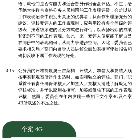
语，就他们是否有能力和适合晋升作出全盘评估。不过，给
予绝大多数合资格公务人员相同的工作表现评级，会难以从
工作表现记录中识别出真正的优异者，从而作出理据充分的
建议。评核受评人的工作表现时，应善用设有多个等级的评
级表，按逐级渐进的区分方式进行评估，以表扬出众的成绩
和识别不同的工作表现。如此一来，受评人便更能了解自己
在同侪中的表现如何，从而力争进步空间。因此，委员会已
要求相关局／部门向督导人员讲解全面如实撰写评核报告和
确切反映下属工作表现的好处。
4.15
公务员的评核制度属三层架构，评核人、加签人和复核人须
按事实和观察所得作出适时、如实和独立的评核。部门／职
系首长有责任确保评核人／加签人／复核人清楚了解既定的
评核标准，并予以应用在撰写、加签或复核下属的工作表现
评核。然而，委员会在年内发现一些如下文个案4G及个案
4H所载述的不足之处。
个案 4G