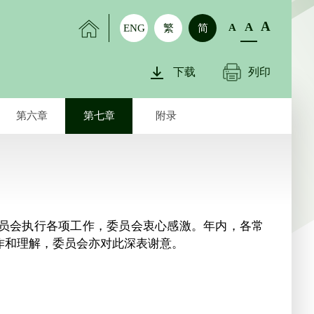
A
A
A
ENG
繁
简
下载
列印
第六章
第七章
附录
员会执行各项工作，委员会衷心感激。年内，各常
作和理解，委员会亦对此深表谢意。