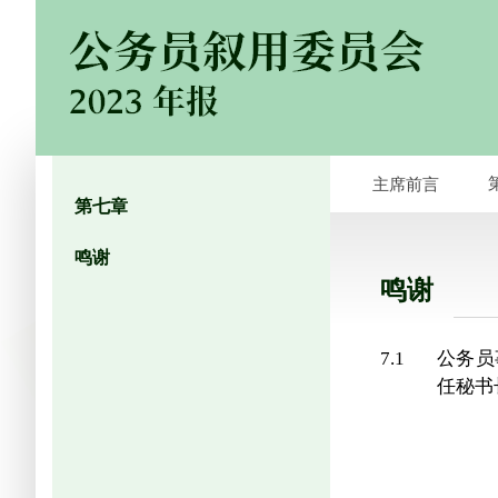
主席前言
第七章
鸣谢
鸣谢
7.1
公务员
任秘书