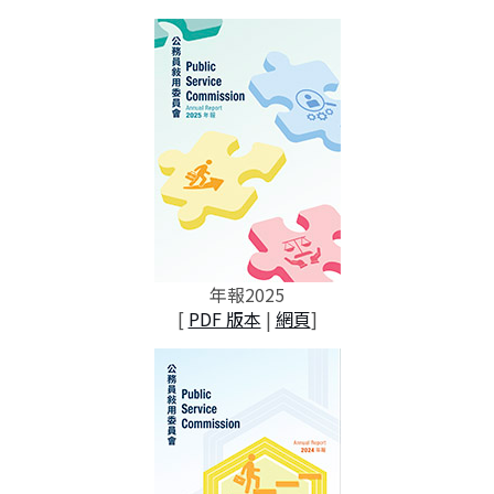
年報2025
[
PDF 版本
|
網頁
]