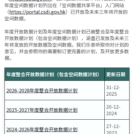
年度空间数据计划列出在「空间数据共享平台」入门网站
（
https://portal.csdi.gov.hk
）已开放及未来三年将开放的
空间数据。
年度开放数据计划及年度空间数据计划已被整合至年度整合
开放数据计划（包含空间数据计划），涵盖已发放及未来三
年将发放的开放数据及空间数据。我们乐意听取你对计划的
意见，并会参照你的需要制订更完善的计划，及开放更多数
据。
年度整合开放数据计划（包含空间数据计划）
更新日期
31-12-
2026-2028年度整合开放数据计划
2025
20-12-
2025-2027年度整合开放数据计划
2024
27-12-
2024-2026年度整合开放数据计划
2023