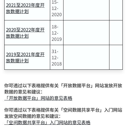
15-
2021至2023年度开
12-
放数据计划
2020
18-
2020至2022年度开
12-
放数据计划
2019
31-
2019至2021年度开
12-
放数据计划
2018
你可透过以下表格提供有关「开放数据平台」网站发放开放
数据的意见和建议：
「开放数据平台」网站的意见表格
你可透过以下表格提供有关「空间数据共享平台」入门网站
发放空间数据的意见和建议：
「空间数据共享平台」入门网站的意见表格