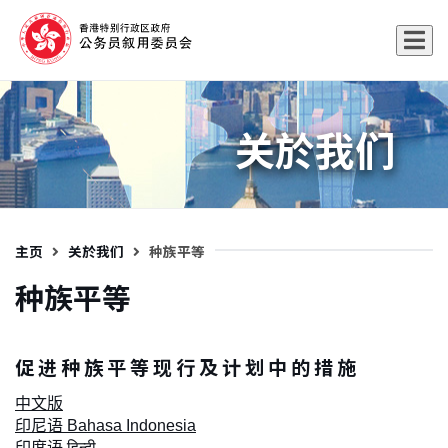
关於我们
主页
关於我们
种族平等
种族平等
促 进 种 族 平 等 现 行 及 计 划 中 的 措 施
中文版
印尼语 Bahasa Indonesia
印度语 हिन्दी