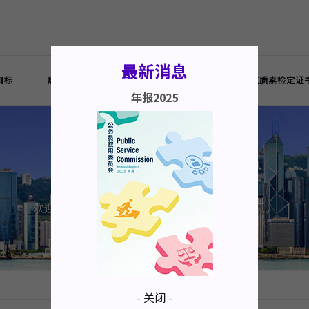
最新消息
目标
周年报告书
公开资料守则
室内空气质素检定证
年报2025
欢迎辞
欢迎浏览香港特别行政区公务员叙用委员会网页。
-
关闭
-